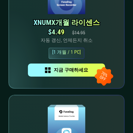
XNUMX개월 라이센스
XNUMX개월 라이센스
$4.49
$4.49
$14.95
자동 갱신, 언제든지 취소
[1 개월 / 1 PC]
지금 구매하세요