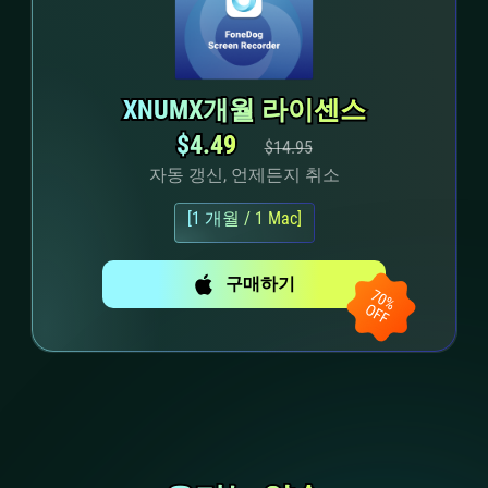
XNUMX개월 라이센스
XNUMX개월 라이센스
$4.49
$4.49
$14.95
자동 갱신, 언제든지 취소
[1 개월 / 1 Mac]
구매하기