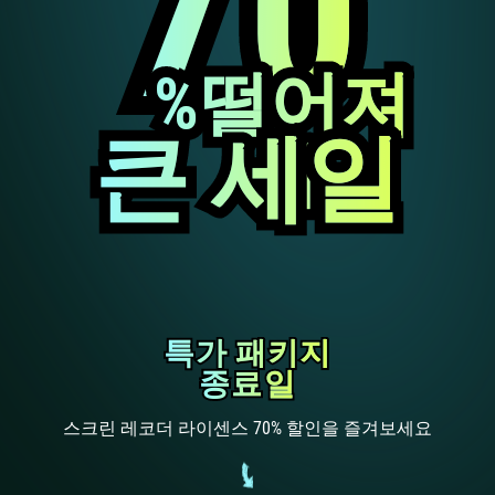
70
70
%떨어져
%떨어져
큰 세일
큰 세일
서
서
특가 패키지
특가 패키지
종료일
종료일
스크린 레코더 라이센스 70% 할인을 즐겨보세요