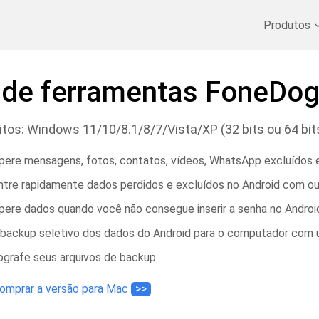
Recuperar Dados Excluídos
>>
Backup do iPhone
>>
Produtos
t de ferramentas FoneDo
itos: Windows 11/10/8.1/8/7/Vista/XP (32 bits ou 64 bit
ere mensagens, fotos, contatos, vídeos, WhatsApp excluídos e
tre rapidamente dados perdidos e excluídos no Android com ou
ere dados quando você não consegue inserir a senha no Androi
backup seletivo dos dados do Android para o computador com u
ografe seus arquivos de backup.
omprar a versão para Mac
>>