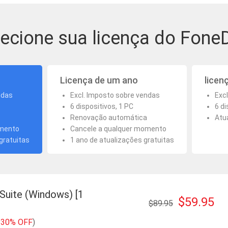
lecione sua licença do Fone
Licença de um ano
licenç
ndas
Excl. Imposto sobre vendas
Exc
6 dispositivos, 1 PC
6 di
Renovação automática
Atua
omento
Cancele a qualquer momento
gratuitas
1 ano de atualizações gratuitas
 Suite (Windows) [1
$59.95
$89.95
 30% OFF
)