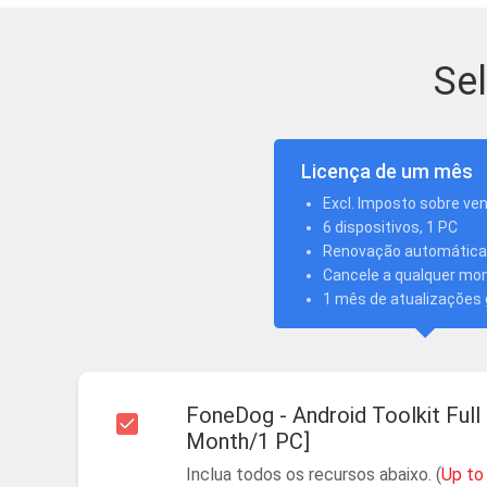
Se
Licença de um mês
Excl. Imposto sobre ve
6 dispositivos, 1 PC
Renovação automática
Cancele a qualquer m
1 mês de atualizações 
FoneDog - Android Toolkit Full
Month/1 PC]
Inclua todos os recursos abaixo. (
Up to