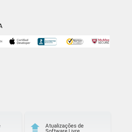
A
e
Atualizações de
Software Livre