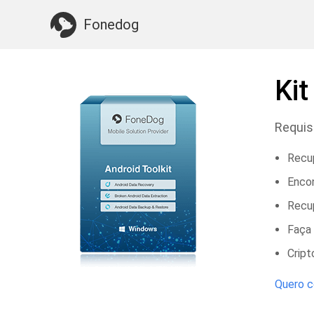
Algo que você pode precisar:
Limpe o Mac
>>
Fonedog
Ki
Requis
Recup
Encon
Recup
Faça 
Cript
Quero c