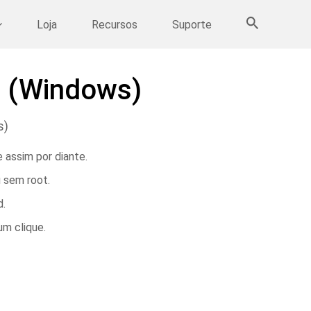
Mais Produtos
Loja
Recursos
Suporte
g (Windows)
s)
 assim por diante.
 sem root.
d.
m clique.