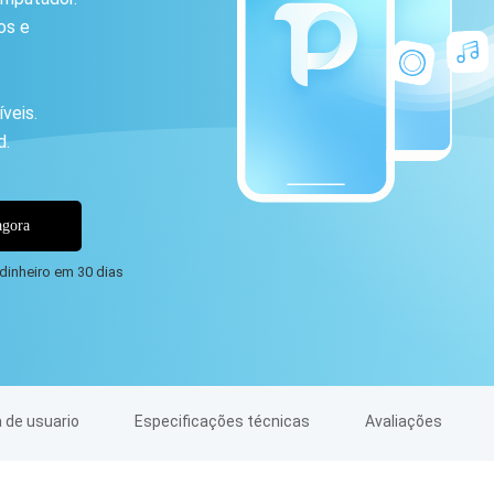
os e
veis.
d.
gora
dinheiro em 30 dias
 de usuario
Especificações técnicas
Avaliações