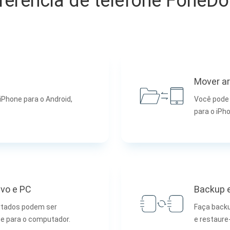
sferência de telefone FoneDo
Mover ar
iPhone para o Android,
Você pode 
para o iPh
ivo e PC
Backup e
ortados podem ser
Faça backu
e para o computador.
e restaure