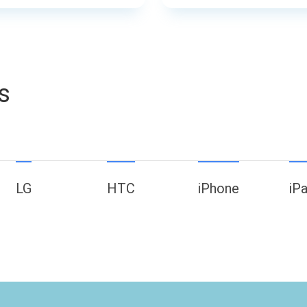
s
LG
HTC
iPhone
iP