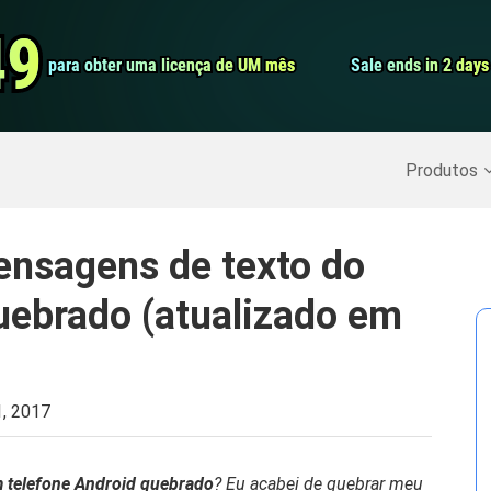
Conversor de 
49
49
para obter uma licença de UM mês
para obter uma licença de UM mês
Sale ends in 2 days
Sale ends in 2 days
Screen Record
Recuperar Dados Excluídos
>>
Backup do iPhone
>>
Produtos
nsagens de texto do
uebrado (atualizado em
1, 2017
 telefone Android quebrado
? Eu acabei de quebrar meu