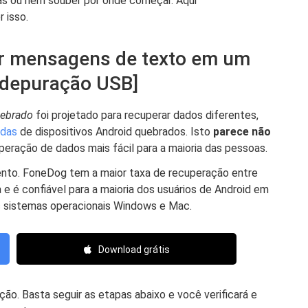
pas ou nem souber por onde começar. Aqui
 isso.
ar mensagens de texto em um
 depuração USB]
uebrado
foi projetado para recuperar dados diferentes,
adas
de dispositivos Android quebrados. Isto
parece
não
uperação de dados mais fácil para a maioria das pessoas.
nto. FoneDog tem a maior taxa de recuperação entre
e é confiável para a maioria dos usuários de Android em
 sistemas operacionais Windows e Mac.
Download grátis
ão. Basta seguir as etapas abaixo e você verificará e