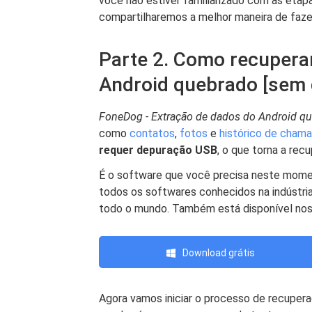
você não estiver familiarizado com as eta
compartilharemos a melhor maneira de fazer
Parte 2. Como recuper
Android quebrado [sem
FoneDog - Extração de dados do Android q
como
contatos
,
fotos
e
histórico de cham
requer depuração USB
, o que torna a rec
É o software que você precisa neste mome
todos os softwares conhecidos na indústria 
todo o mundo. Também está disponível nos
Download grátis
Agora vamos iniciar o processo de recuperaç