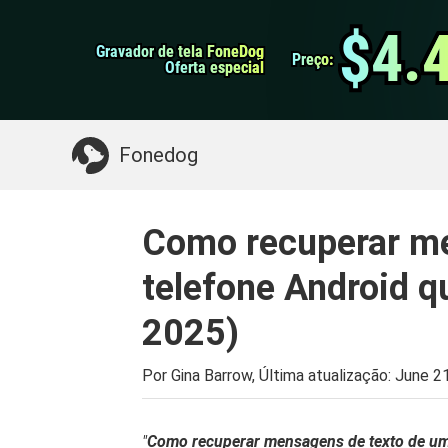
do Android
Transferência do WhatsApp
$4.
$4.
Gravador de tela FoneDog
Gravador de tela FoneDog
iPhone Cleaner
Preço:
Preço:
Oferta especial
Oferta especial
Algo que você pode precisar:
Limpe o Mac
>>
Fonedog
Como recuperar me
telefone Android q
2025)
Por Gina Barrow, Última atualização:
June 2
"
Como recuperar mensagens de texto de um