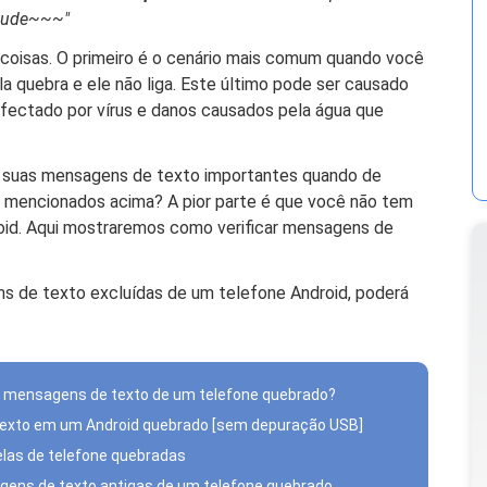
ajude~~~"
 coisas. O primeiro é o cenário mais comum quando você
la quebra e ele não liga. Este último pode ser causado
fectado por vírus e danos causados ​​pela água que
 suas mensagens de texto importantes quando de
 mencionados acima? A pior parte é que você não tem
roid. Aqui mostraremos como verificar mensagens de
ns de texto excluídas de um telefone Android, poderá
ar mensagens de texto de um telefone quebrado?
texto em um Android quebrado [sem depuração USB]
telas de telefone quebradas
agens de texto antigas de um telefone quebrado