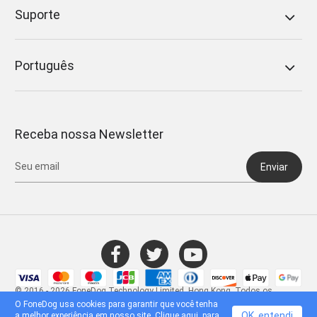
Suporte
Português
Receba nossa Newsletter
Enviar
© 2016 - 2026 FoneDog Technology Limited, Hong Kong. Todos os
direitos reservados.
O FoneDog usa cookies para garantir que você tenha
OK, entendi
a melhor experiência em nosso site. Clique
aqui.
para