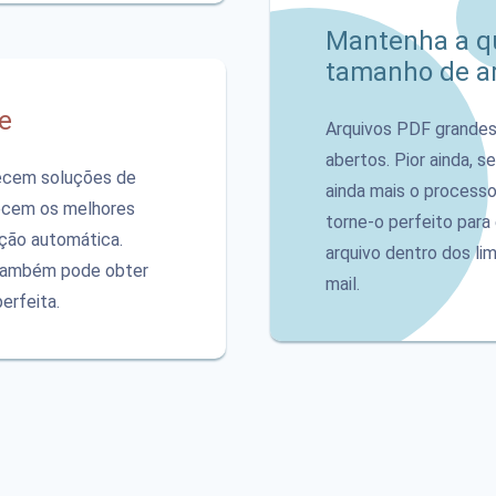
Mantenha a qu
tamanho de a
e
Arquivos PDF grandes
abertos. Pior ainda, s
ecem soluções de
ainda mais o process
ecem os melhores
torne-o perfeito para
ção automática.
arquivo dentro dos li
 também pode obter
mail.
erfeita.