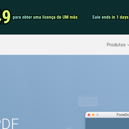
Conversor de 
49
49
para obter uma licença de UM mês
para obter uma licença de UM mês
Sale ends in 1 days
Sale ends in 1 days
Screen Record
Recuperar Dados Excluídos
>>
Backup do iPhone
>>
Produtos
PDF