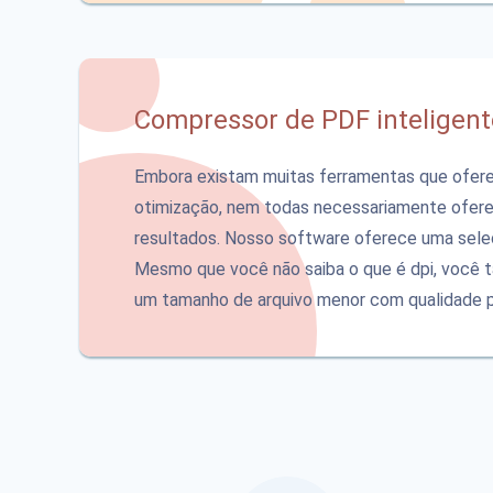
Compressor de PDF inteligent
Embora existam muitas ferramentas que ofer
otimização, nem todas necessariamente ofer
resultados. Nosso software oferece uma sele
Mesmo que você não saiba o que é dpi, você
um tamanho de arquivo menor com qualidade p