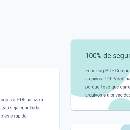
100% de segu
FoneDog PDF Compres
arquivos PDF. Você nã
porque teve que carr
arquivos e a privacid
arquivo PDF na caixa.
ção seja concluída.
ples e rápido.