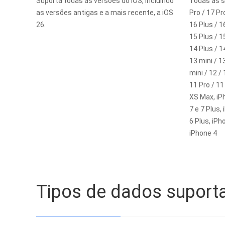
Suporta todas as versões do iOS, incluindo
Todas as s
as versões antigas e a mais recente, a iOS
Pro / 17 Pr
26.
16 Plus / 1
15 Plus / 1
14 Plus / 1
13 mini / 1
mini / 12 /
11 Pro / 11
XS Max, iPh
7 e 7 Plus,
6 Plus, iPh
iPhone 4
Tipos de dados suport