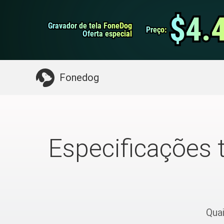
do Android
Transferência do WhatsApp
$4.
$4.
Gravador de tela FoneDog
Gravador de tela FoneDog
iPhone Cleaner
Preço:
Preço:
Oferta especial
Oferta especial
Algo que você pode precisar:
Limpe o Mac
>>
Fonedog
Especificações 
Qua