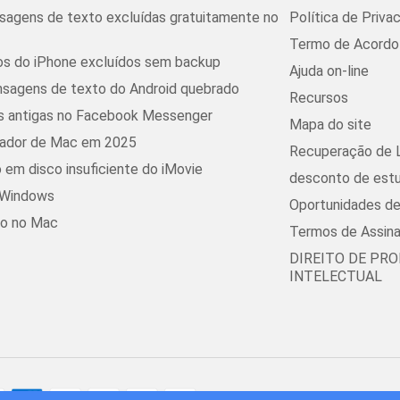
agens de texto excluídas gratuitamente no
Política de Priva
Termo de Acordo 
s do iPhone excluídos sem backup
Ajuda on-line
sagens de texto do Android quebrado
Recursos
 antigas no Facebook Messenger
Mapa do site
pador de Mac em 2025
Recuperação de 
o em disco insuficiente do iMovie
desconto de est
o Windows
Oportunidades d
ro no Mac
Termos de Assina
DIREITO DE PR
INTELECTUAL
© 2016 - 2026 FoneDog Tec