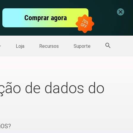
vídeo
Comprar agora
er
Mais Produtos
Loja
Recursos
Suporte
ação de dados do
iOS?