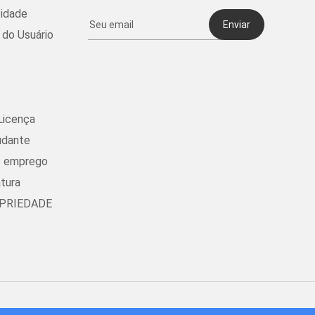
cidade
Enviar
do Usuário
Licença
udante
e emprego
tura
OPRIEDADE
hnology Limited, Hong Kong. Todos os direitos reservados.