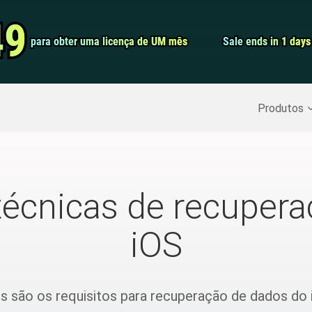
Conversor de 
49
49
para obter uma licença de UM mês
para obter uma licença de UM mês
Sale ends in 1 days
Sale ends in 1 days
Screen Record
Recuperar Dados Excluídos
>>
Backup do iPhone
>>
Produtos
técnicas de recuper
iOS
is são os requisitos para recuperação de dados do 