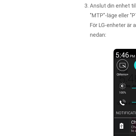
Anslut din enhet ti
"MTP"-läge eller "P
För LG-enheter är a
nedan: