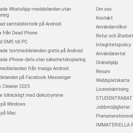
erade WhatsApp-meddelanden utan
Om oss
ring
Kontakt
rad samtalshistorik på Android
Användarvillkor
a från Dead Phone
Retur och återbet
d SMS till PC
Integritetspolicy
rade textmeddelanden gratis på Android
Användaravtal
rade iPhone-data utan säkerhetskopiering
Onlinehjälp
meddelanden från trasiga Android
Resurs
delanden på Facebook Messenger
Webbplatskarta
 Cleaner 2025
Licenshämtning
te tillräckligt med diskutrymme
STUDENTRABAT
m på Windows
Jobbmöjligheter
m på Mac
Prenumerationsvil
IMMATERIELLA 