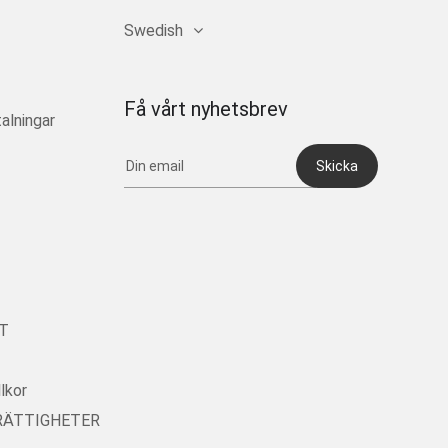
Swedish
Få vårt nyhetsbrev
alningar
Skicka
T
lkor
RÄTTIGHETER