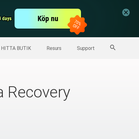
er
Free Video Editor
Köp nu
er
3 days
3 days
Fler produkter
HITTA BUTIK
Resurs
Support
a Recovery