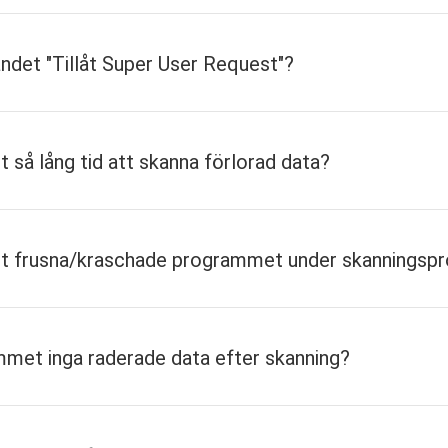
andet "Tillåt Super User Request"?
na från telefonminnet till SD-kort och till och med ta bor
 så lång tid att skanna förlorad data?
parna för att frigöra mer utrymme.
skt att appar körs på din telefon och laddar ur batteriet
det frusna/kraschade programmet under skanningsp
ig ett fridfullt liv utan att bli störd av meddelanden oc
lefon.
mmet inga raderade data efter skanning?
kan du ladda ner appar inte bara från Google Play utan äv
signade av andra tillverkare.