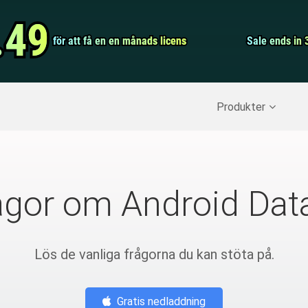
Video Convert
.49
.49
för att få en en månads licens
för att få en en månads licens
Screen Record
Sale ends in 
Sale ends in 
erställ raderade data
>>
IPhone Backup
>>
Produkter
rågor om Android Dat
Lös de vanliga frågorna du kan stöta på.
Gratis nedladdning