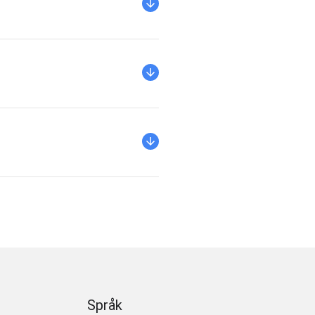
ndroid trådlöst
fallet kan du
Språk