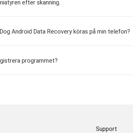
niatyren efter skanning.
n Android med spelkontrollen för att spela spel på din A
eDog Android Data Recovery köras på min telefon?
enaste operativsystemet bara vissa telefoner. I det här 
a privilegium att flasha det senaste Android OS.
registrera programmet?
Support