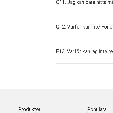
Q11. Jag kan bara hitta mi
Du kan para ihop di
via Bluetooth.
Q12. Varför kan inte Fon
Ibland stöder det s
roota och få högst
F13. Varför kan jag inte 
Produkter
Populära