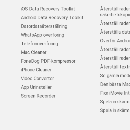
iOS Data Recovery Toolkit
Återställ rad
säkerhetskopie
Android Data Recovery Toolkit
Återställ rade
Datordataåterställning
Återställa dat
WhatsApp överföring
Överför Androi
Telefonöverföring
Återställ rade
Mac Cleaner
Återställ rade
FoneDog PDF-kompressor
Återställ text
iPhone Cleaner
Se gamla med
Video Converter
Den bästa Mac
App Uninstaller
Fixa iMovie In
Screen Recorder
Spela in skär
Spela in skär