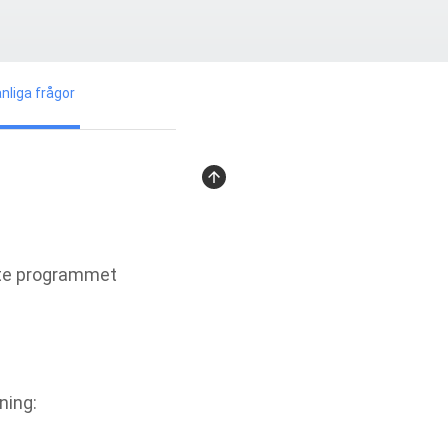
nliga frågor
Grat
ste programmet
ning: