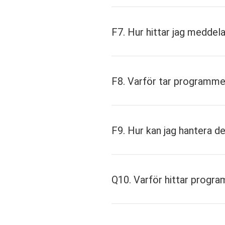
F7. Hur hittar jag meddel
Du kan flytta appar
F8. Varför tar programmet
förinstallerade ap
Förhindrar automati
F9. Hur kan jag hantera 
Det kommer att ge d
du använder din te
Q10. Varför hittar progra
Efter att ha rotat 
tredjepartsappar de