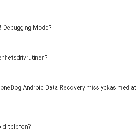
SB Debugging Mode?
 enhetsdrivrutinen?
FoneDog Android Data Recovery misslyckas med att
oid-telefon?