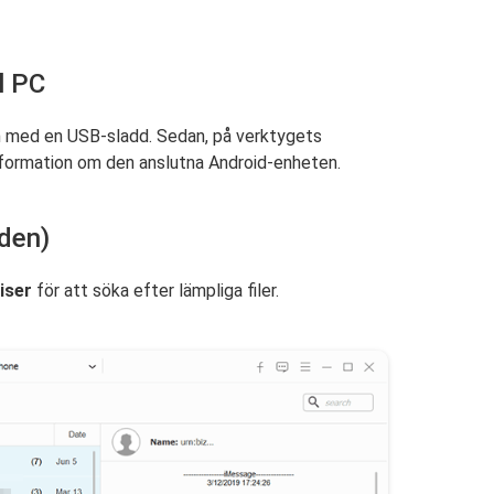
ll PC
n med en USB-sladd. Sedan, på verktygets
nformation om den anslutna Android-enheten.
nden)
iser
för att söka efter lämpliga filer.