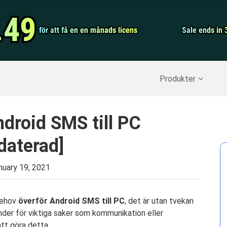
Video Convert
.49
.49
för att få en en månads licens
för att få en en månads licens
Screen Record
Sale ends in 
Sale ends in 
erställ raderade data
>>
IPhone Backup
>>
Produkter
droid SMS till PC
aterad]
nuary 19, 2021
behov
överför Android SMS till PC
, det är utan tvekan
vänder för viktiga saker som kommunikation eller
att göra detta.