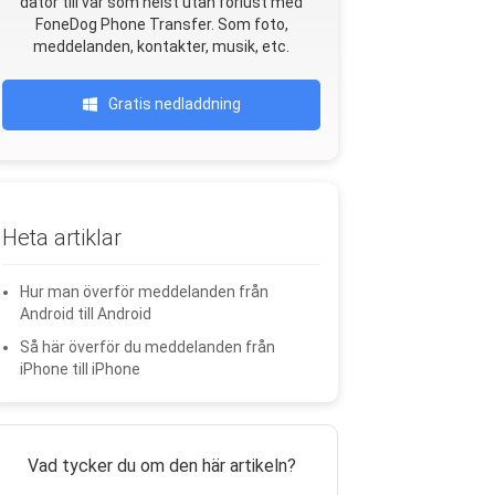
dator till var som helst utan förlust med
FoneDog Phone Transfer. Som foto,
meddelanden, kontakter, musik, etc.
Gratis nedladdning
Heta artiklar
Hur man överför meddelanden från
Android till Android
Så här överför du meddelanden från
iPhone till iPhone
Vad tycker du om den här artikeln?