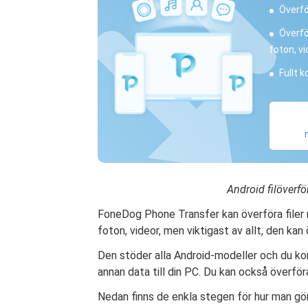
Överfö
Överfö
foton, v
Fullt 
Android filöverfö
FoneDog Phone Transfer kan överföra filer 
foton, videor, men viktigast av allt, den ka
Den stöder alla Android-modeller och du k
annan data till din PC. Du kan också överf
Nedan finns de enkla stegen för hur man gö