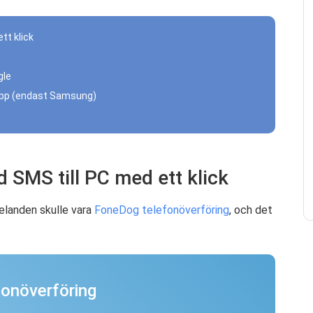
tt klick
p
gle
l app (endast Samsung)
 SMS till PC med ett klick
elanden skulle vara
FoneDog telefonöverföring
, och det
fonöverföring