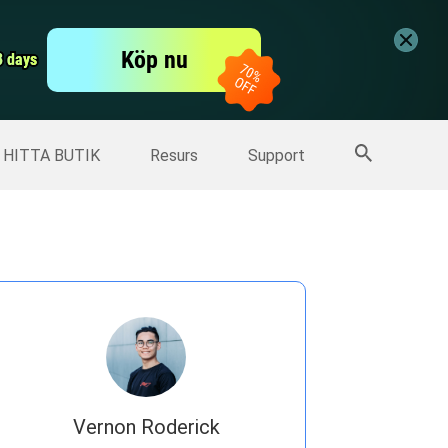
er
Free Video Editor
Köp nu
er
3 days
3 days
Fler produkter
HITTA BUTIK
Resurs
Support
Vernon Roderick