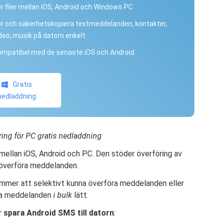
r filer mellan iOS, Android och Windows PC.
r och säkerhetskopiera textmeddelanden, kontakter,
ideo, musik på datorn enkelt.
kompatibel med de senaste iOS och Android.
Gratis
nedladdning
ring för PC gratis nedladdning
mellan iOS, Android och PC. Den stöder överföring av
n överföra meddelanden.
ommer att selektivt kunna överföra meddelanden eller
öra meddelanden
i bulk
lätt.
r
spara Android SMS till datorn
: