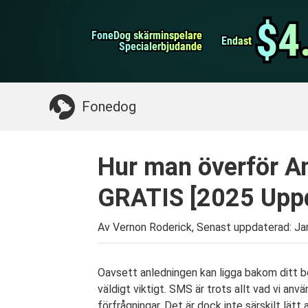
WhatsApp överföring
$4
$4
FoneDog skärminspelare
FoneDog skärminspelare
iPhone Cleaner
Endast
Endast
Specialerbjudande
Specialerbjudande
Något du kan behöva:
Rensa upp Mac
>>
Åt
Fonedog
Hur man överför An
GRATIS [2025 Uppd
Av Vernon Roderick, Senast uppdaterad:
Ja
Oavsett anledningen kan ligga bakom ditt 
väldigt viktigt. SMS är trots allt vad vi an
förfrågningar. Det är dock inte särskilt lätt 