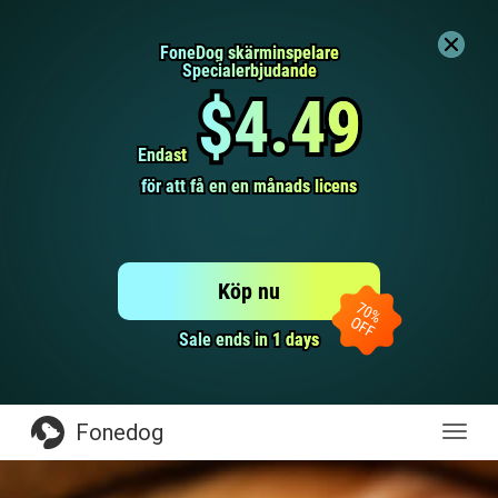
FoneDog skärminspelare
FoneDog skärminspelare
Specialerbjudande
Specialerbjudande
$4.49
$4.49
Endast
Endast
för att få en en månads licens
för att få en en månads licens
Köp nu
Sale ends in 1 days
Sale ends in 1 days
Fonedog
toggl
navige