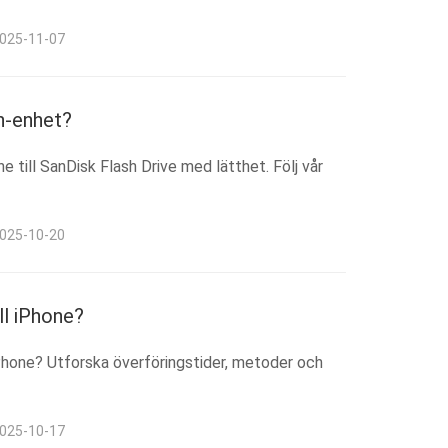
2025-11-07
sh-enhet?
 till SanDisk Flash Drive med lätthet. Följ vår
2025-10-20
ll iPhone?
 iPhone? Utforska överföringstider, metoder och
2025-10-17