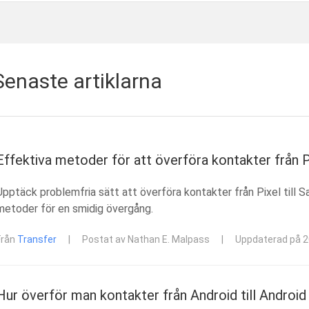
Senaste artiklarna
Effektiva metoder för att överföra kontakter från P
Upptäck problemfria sätt att överföra kontakter från Pixel till 
metoder för en smidig övergång.
Från
Transfer
|
Postat av Nathan E. Malpass
|
Uppdaterad på 
Hur överför man kontakter från Android till Android