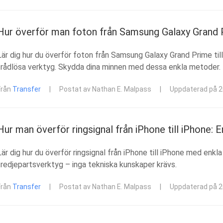
Hur överför man foton från Samsung Galaxy Grand P
Lär dig hur du överför foton från Samsung Galaxy Grand Prime till
trådlösa verktyg. Skydda dina minnen med dessa enkla metoder.
Från
Transfer
|
Postat av Nathan E. Malpass
|
Uppdaterad på 
Hur man överför ringsignal från iPhone till iPhone: E
Lär dig hur du överför ringsignal från iPhone till iPhone med enk
tredjepartsverktyg – inga tekniska kunskaper krävs.
Från
Transfer
|
Postat av Nathan E. Malpass
|
Uppdaterad på 