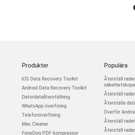
Produkter
Populära
iOS Data Recovery Toolkit
Återställ rad
säkerhetskopie
Android Data Recovery Toolkit
Återställ rade
Datordataåterställning
Återställa dat
WhatsApp överföring
Överför Androi
Telefonöverföring
Återställ rade
Mac Cleaner
Återställ rade
FoneDog PDF-kompressor