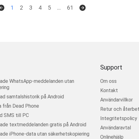
1
2
3
4
5
...
61
Support
erade WhatsApp-meddelanden utan
Om oss
ring
Kontakt
rad samtalshistorik på Android
Användarvillkor
a från Dead Phone
Retur och återbet
d SMS till PC
Integritetspolicy
rade textmeddelanden gratis på Android
Användaravtal
rade iPhone-data utan säkerhetskopiering
Onlinehjälp