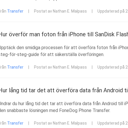
Från
Transfer
|
Postat av Nathan E. Malpass
|
Uppdaterad på 
Hur överför man foton från iPhone till SanDisk Fla
Upptäck den smidiga processen för att överföra foton från iPhone
steg-för-steg-guide för att säkerställa överföringen.
Från
Transfer
|
Postat av Nathan E. Malpass
|
Uppdaterad på 
Hur lång tid tar det att överföra data från Android ti
Undrar du hur lång tid det tar att överföra data från Android till
den snabbaste lösningen med FoneDog Phone Transfer.
Från
Transfer
|
Postat av Nathan E. Malpass
|
Uppdaterad på 