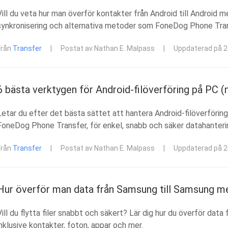
Vill du veta hur man överför kontakter från Android till Android 
synkronisering och alternativa metoder som FoneDog Phone Tra
Från
Transfer
|
Postat av Nathan E. Malpass
|
Uppdaterad på 
6 bästa verktygen för Android-filöverföring på PC (
Letar du efter det bästa sättet att hantera Android-filöverförin
FoneDog Phone Transfer, för enkel, snabb och säker datahanter
Från
Transfer
|
Postat av Nathan E. Malpass
|
Uppdaterad på 
Hur överför man data från Samsung till Samsung me
Vill du flytta filer snabbt och säkert? Lär dig hur du överför da
inklusive kontakter, foton, appar och mer.