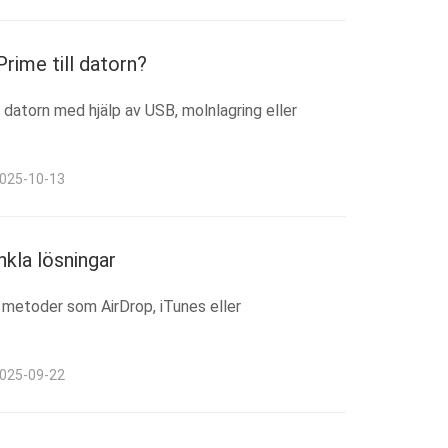
rime till datorn?
 datorn med hjälp av USB, molnlagring eller
2025-10-13
nkla lösningar
la metoder som AirDrop, iTunes eller
2025-09-22