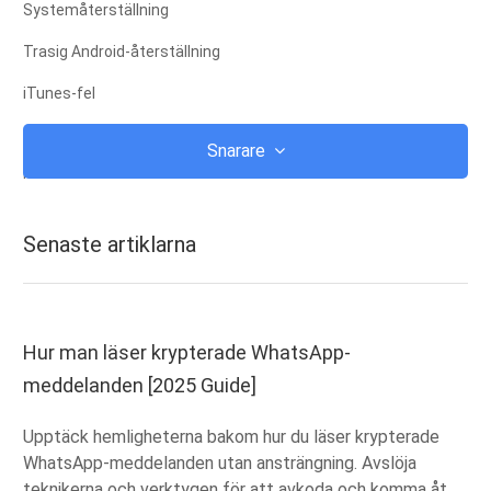
Systemåterställning
Trasig Android-återställning
iTunes-fel
icloud
Snarare
iTunes
Rot
Senaste artiklarna
IOS-återställningsläge
Android Återställningsläge
android ROM
Hur man läser krypterade WhatsApp-
meddelanden [2025 Guide]
jailbreak
Uppgradera
Upptäck hemligheterna bakom hur du läser krypterade
WhatsApp-meddelanden utan ansträngning. Avslöja
Frystes
teknikerna och verktygen för att avkoda och komma åt