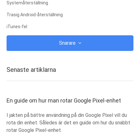
Systemåterställning
Trasig Android-återställning
iTunes-fel
icloud
Snarare
iTunes
Rot
Senaste artiklarna
IOS-återställningsläge
Android Återställningsläge
android ROM
En guide om hur man rotar Google Pixel-enhet
jailbreak
I jakten på bättre användning på din Google Pixel vill du
Uppgradera
rota din enhet. Således är det en guide om hur du snabbt
rotar Google Pixel-enhet.
Frystes