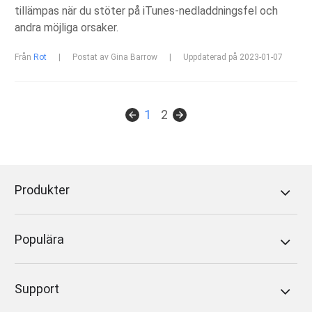
tillämpas när du stöter på iTunes-nedladdningsfel och
andra möjliga orsaker.
Från
Rot
|
Postat av Gina Barrow
|
Uppdaterad på 2023-01-07
1
2
Produkter
Populära
Support