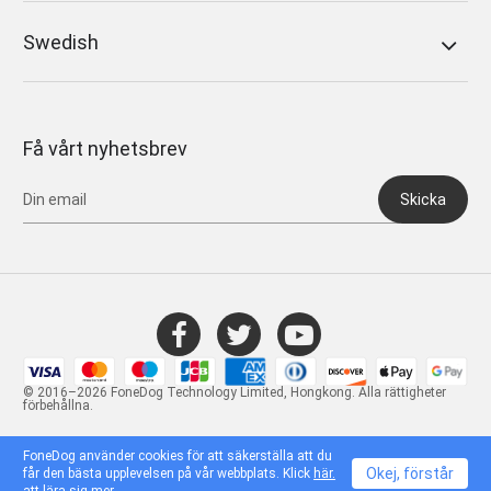
Swedish
Få vårt nyhetsbrev
Skicka
© 2016–2026 FoneDog Technology Limited, Hongkong. Alla rättigheter
förbehållna.
FoneDog använder cookies för att säkerställa att du
Okej, förstår
får den bästa upplevelsen på vår webbplats. Klick
här.