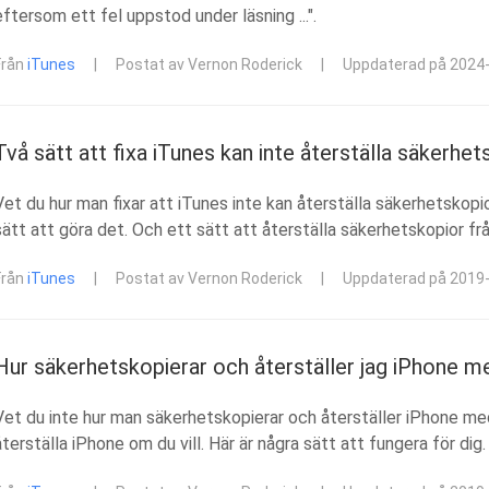
eftersom ett fel uppstod under läsning ...".
Från
iTunes
|
Postat av Vernon Roderick
|
Uppdaterad på 2024
Två sätt att fixa iTunes kan inte återställa säkerhets
Vet du hur man fixar att iTunes inte kan återställa säkerhetskopio
sätt att göra det. Och ett sätt att återställa säkerhetskopior fr
Från
iTunes
|
Postat av Vernon Roderick
|
Uppdaterad på 2019
Hur säkerhetskopierar och återställer jag iPhone m
Vet du inte hur man säkerhetskopierar och återställer iPhone me
återställa iPhone om du vill. Här är några sätt att fungera för dig.