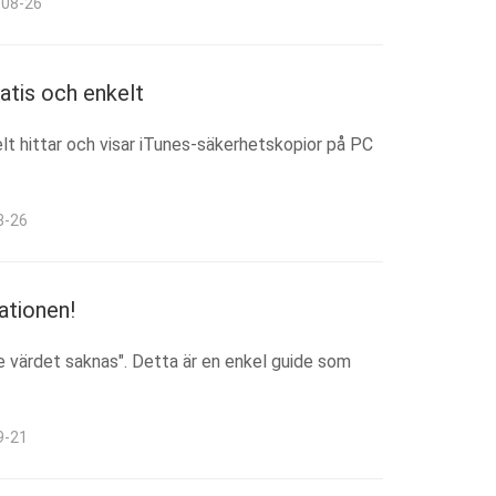
-08-26
atis och enkelt
elt hittar och visar iTunes-säkerhetskopior på PC
8-26
ationen!
one värdet saknas". Detta är en enkel guide som
9-21