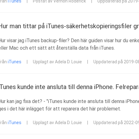
Från
iTunes
|
Postat av Vernon Roderick
|
Uppdaterad på 2019
Hur man tittar på iTunes-säkerhetskopieringsfiler gr
Hur visar jag iTunes backup-filer? Den här guiden visar hur du enk
eller Mac och ett sätt att återställa data från iTunes.
Från
iTunes
|
Upplagt av Adela D. Louie
|
Uppdaterad på 2019-0
iTunes kunde inte ansluta till denna iPhone. Felrepar
Hur kan jag fixa det? - "iTunes kunde inte ansluta till denna iPh
ges i det här inlägget för att reparera det här problemet.
Från
iTunes
|
Upplagt av Adela D. Louie
|
Uppdaterad på 2022-0