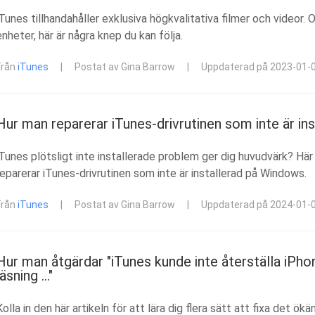
iTunes tillhandahåller exklusiva högkvalitativa filmer och videor. 
enheter, här är några knep du kan följa.
Från
iTunes
|
Postat av Gina Barrow
|
Uppdaterad på 2023-01-
Hur man reparerar iTunes-drivrutinen som inte är in
iTunes plötsligt inte installerade problem ger dig huvudvärk? Hä
reparerar iTunes-drivrutinen som inte är installerad på Windows.
Från
iTunes
|
Postat av Gina Barrow
|
Uppdaterad på 2024-01-
Hur man åtgärdar "iTunes kunde inte återställa iPh
läsning ..."
Kolla in den här artikeln för att lära dig flera sätt att fixa det ö