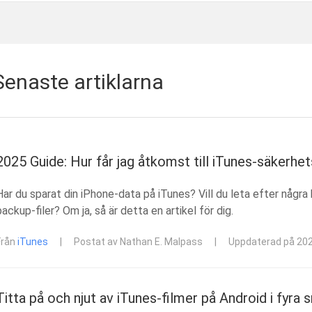
Senaste artiklarna
2025 Guide: Hur får jag åtkomst till iTunes-säkerhet
Har du sparat din iPhone-data på iTunes? Vill du leta efter några
backup-filer? Om ja, så är detta en artikel för dig.
Från
iTunes
|
Postat av Nathan E. Malpass
|
Uppdaterad på 20
Titta på och njut av iTunes-filmer på Android i fyr