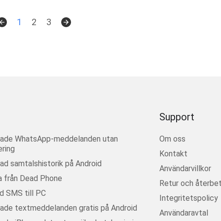
1
2
3
Support
erade WhatsApp-meddelanden utan
Om oss
ring
Kontakt
rad samtalshistorik på Android
Användarvillkor
a från Dead Phone
Retur och återbet
d SMS till PC
Integritetspolicy
rade textmeddelanden gratis på Android
Användaravtal