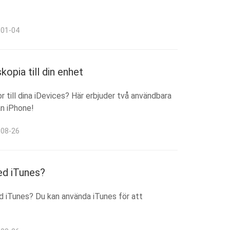
-01-04
kopia till din enhet
r till dina iDevices? Här erbjuder två användbara
ån iPhone!
-08-26
ed iTunes?
d iTunes? Du kan använda iTunes för att