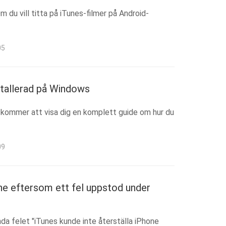
Om du vill titta på iTunes-filmer på Android-
05
stallerad på Windows
r kommer att visa dig en komplett guide om hur du
09
one eftersom ett fel uppstod under
kända felet "iTunes kunde inte återställa iPhone