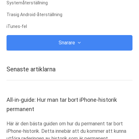
Systemåterställning
Trasig Android-återställning
iTunes-fel
icloud
Snarare
iTunes
Rot
Senaste artiklarna
IOS-återställningsläge
Android Återställningsläge
android ROM
All-in-guide: Hur man tar bort iPhone-historik
permanent
jailbreak
Uppgradera
Här är den bästa guiden om hur du permanent tar bort
iPhone-historik. Detta innebär att du kommer att kunna
Frystes
utföra raderingen av historik som är permanent.