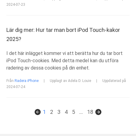
2024-07-23
Lär dig mer: Hur tar man bort iPod Touch-kakor
2025?
I det här inlägget kommer vi att berätta hur du tar bort
iPod Touch-cookies. Med detta medel kan du utföra
radering av dessa cookies på din enhet.
Från
Radera iPhone
|
Upplagt av Adela D. Louie
|
Uppdaterad på
2024-07-24
1
2
3
4
5
...
18