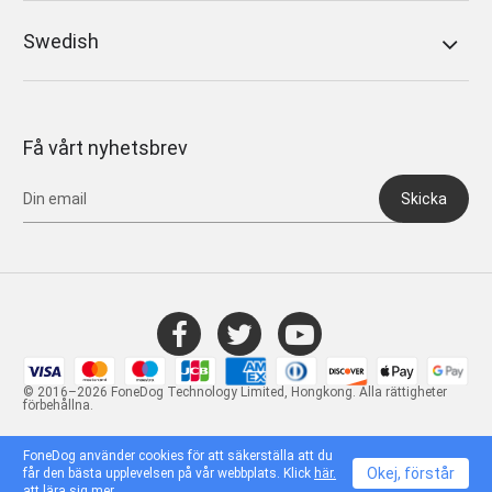
Swedish
Få vårt nyhetsbrev
Skicka
© 2016–2026 FoneDog Technology Limited, Hongkong. Alla rättigheter
förbehållna.
FoneDog använder cookies för att säkerställa att du
Okej, förstår
får den bästa upplevelsen på vår webbplats. Klick
här.
att lära sig mer.