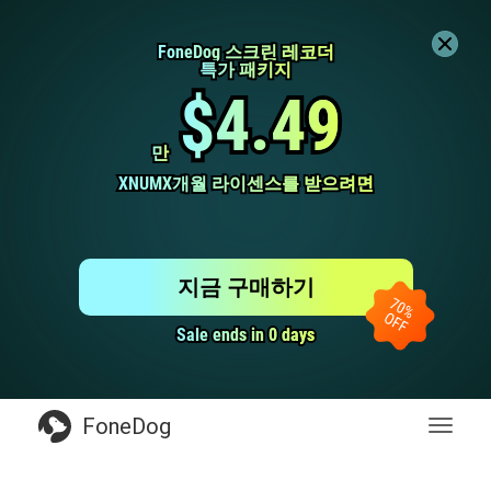
FoneDog 스크린 레코더
FoneDog 스크린 레코더
특가 패키지
특가 패키지
$4.49
$4.49
만
만
XNUMX개월 라이센스를 받으려면
XNUMX개월 라이센스를 받으려면
지금 구매하기
Sale ends in 0 days
Sale ends in 0 days
FoneDog
전
환
탐
색