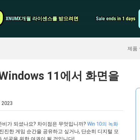
비디오 컨버터
9
9
XNUMX개월 라이센스를 받으려면
XNUMX개월 라이센스를 받으려면
Sale ends in 1 days
Sale ends in 1 days
스크린 레코더
구
>>
아이폰 백업
>>
제품
 Windows 11에서 화면을
, 2023
할 준비가 되셨나요? 차이점은 무엇입니까?
Win 10의 녹화
미진진한 게임 순간을 공유하고 싶거나, 단순히 디지털 모
 성공을 위한 여권이 될 것입니다!