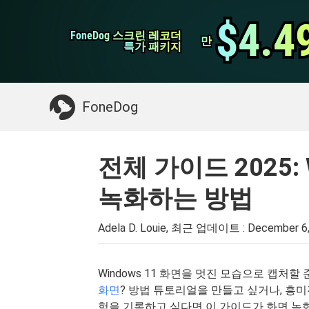
WhatsApp 전송
$4.4
$4.4
FoneDog 스크린 레코더
FoneDog 스크린 레코더
iPhone 클리너
만
만
특가 패키지
특가 패키지
필요한 것 :
Mac 정리
>>
삭제 된 데이터 복
FoneDog
전체 가이드 2025:
녹화하는 방법
Adela D. Louie, 최근 업데이트 :
December 6
Windows 11 화면을 멋진 모습으로 캡처
화면
? 방법 튜토리얼을 만들고 싶거나, 흥
험을 기록하고 싶다면 이 가이드가 화면 녹화