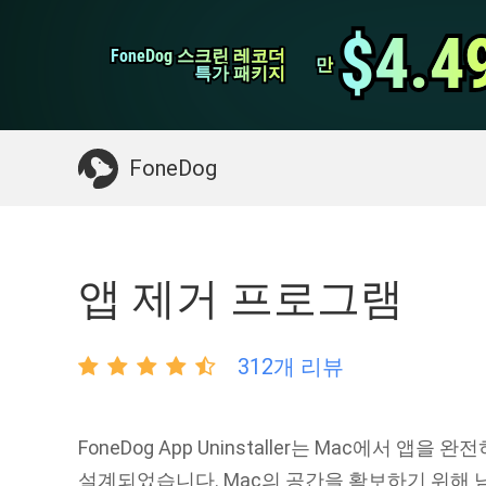
WhatsApp 전송
$4.4
$4.4
FoneDog 스크린 레코더
FoneDog 스크린 레코더
iPhone 클리너
만
만
특가 패키지
특가 패키지
필요한 것 :
Mac 정리
>>
삭제 된 데이터 복
FoneDog
앱 제거 프로그램
312개 리뷰
FoneDog App Uninstaller는 Mac에서 앱
설계되었습니다. Mac의 공간을 확보하기 위해 