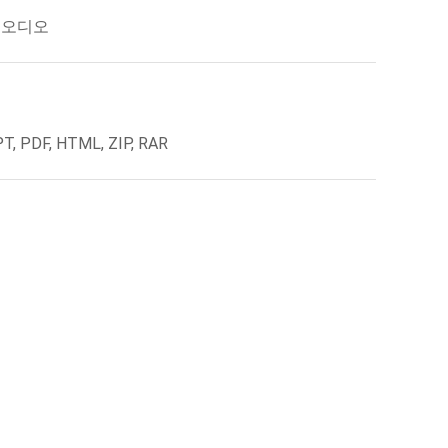
, 오디오
T, PDF, HTML, ZIP, RAR