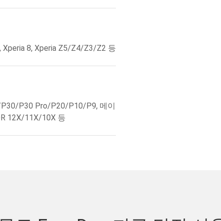
, Xperia 8, Xperia Z5/Z4/Z3/Z2 등
+/P30/P30 Pro/P20/P10/P9, 메이
OR 12X/11X/10X 등