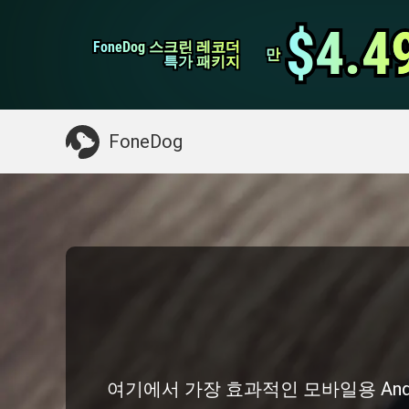
WhatsApp 전송
$4.4
$4.4
FoneDog 스크린 레코더
FoneDog 스크린 레코더
iPhone 클리너
만
만
특가 패키지
특가 패키지
필요한 것 :
Mac 정리
>>
삭제 된 데이터 복
FoneDog
여기에서 가장 효과적인 모바일용 Andr