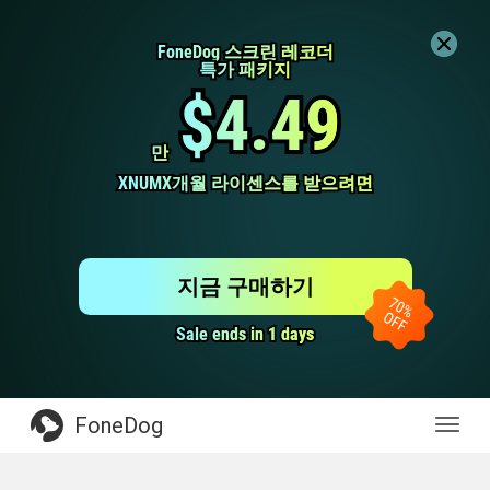
FoneDog 스크린 레코더
FoneDog 스크린 레코더
특가 패키지
특가 패키지
$4.49
$4.49
만
만
XNUMX개월 라이센스를 받으려면
XNUMX개월 라이센스를 받으려면
지금 구매하기
Sale ends in 1 days
Sale ends in 1 days
FoneDog
전
환
탐
색