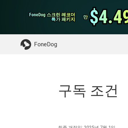
WhatsApp 전송
$4.4
$4.4
FoneDog 스크린 레코더
FoneDog 스크린 레코더
iPhone 클리너
만
만
특가 패키지
특가 패키지
필요한 것 :
Mac 정리
>>
삭제 된 데이터 복
FoneDog
구독 조건
최종 개정일: 2025년 7월 1일