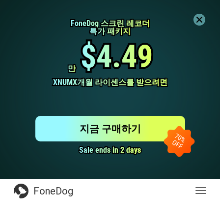
FoneDog 스크린 레코더
FoneDog 스크린 레코더
특가 패키지
특가 패키지
$4.49
$4.49
만
만
XNUMX개월 라이센스를 받으려면
XNUMX개월 라이센스를 받으려면
지금 구매하기
Sale ends in 2 days
Sale ends in 2 days
FoneDog
전
환
탐
색