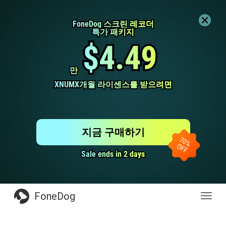
FoneDog 스크린 레코더
FoneDog 스크린 레코더
특가 패키지
특가 패키지
$4.49
$4.49
만
만
XNUMX개월 라이센스를 받으려면
XNUMX개월 라이센스를 받으려면
지금 구매하기
Sale ends in 2 days
Sale ends in 2 days
FoneDog
전
환
탐
색