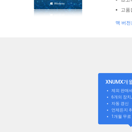
고품
맥 버전
XNUMX개
제외 판매
6개의 장치,
자동 갱신
언제든지 
1개월 무료