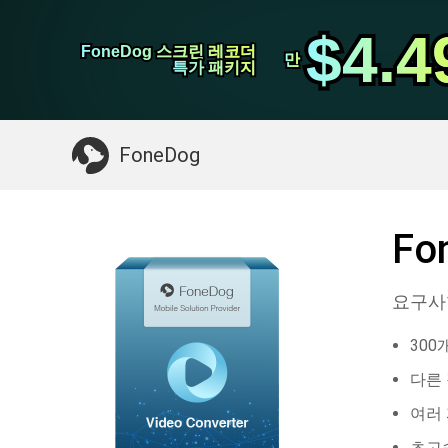
WhatsApp 전송
$4.4
$4.4
FoneDog 스크린 레코더
FoneDog 스크린 레코더
iPhone 클리너
만
만
특가 패키지
특가 패키지
필요한 것 :
Mac 정리
>>
삭제 된 데이터 복
FoneDog
Fo
요구사항:
300
다른
여러
초고속