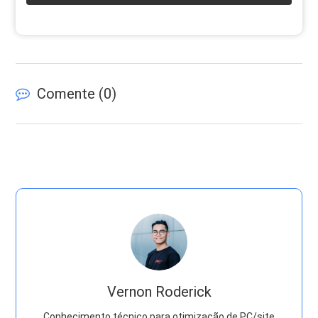
Comente (
0
)
Vernon Roderick
Conhecimento técnico para otimização de PC/site