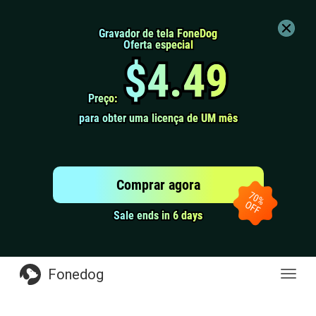
Gravador de tela FoneDog
Gravador de tela FoneDog
Oferta especial
Oferta especial
$4.49
$4.49
Preço:
Preço:
para obter uma licença de UM mês
para obter uma licença de UM mês
Comprar agora
Sale ends in 6 days
Sale ends in 6 days
Fonedog
naveg
de
altern