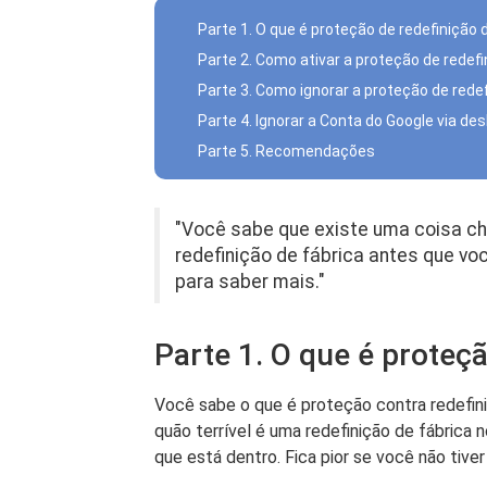
Parte 1. O que é proteção de redefinição 
Parte 2. Como ativar a proteção de redefi
Parte 3. Como ignorar a proteção de redef
Parte 4. Ignorar a Conta do Google via d
Parte 5. Recomendações
"Você sabe que existe uma coisa c
redefinição de fábrica antes que v
para saber mais."
Parte 1. O que é proteçã
Você sabe o que é proteção contra redefin
quão terrível é uma redefinição de fábrica
que está dentro. Fica pior se você não tive