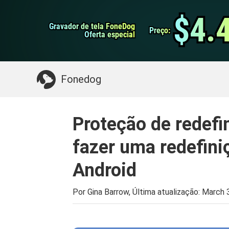
do Android
Transferência do WhatsApp
$4.
$4.
Gravador de tela FoneDog
Gravador de tela FoneDog
iPhone Cleaner
Preço:
Preço:
Oferta especial
Oferta especial
Algo que você pode precisar:
Limpe o Mac
>>
Fonedog
Proteção de redefi
fazer uma redefini
Android
Por Gina Barrow, Última atualização:
March 