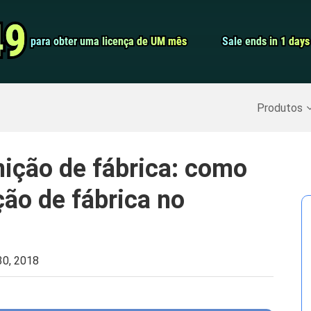
Conversor de 
49
49
para obter uma licença de UM mês
para obter uma licença de UM mês
Sale ends in 1 days
Sale ends in 1 days
Screen Record
Recuperar Dados Excluídos
>>
Backup do iPhone
>>
Produtos
nição de fábrica: como
ção de fábrica no
30, 2018