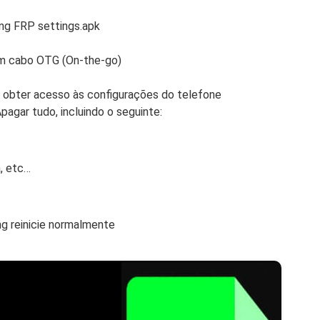
ung FRP settings.apk
m cabo OTG (On-the-go)
e obter acesso às configurações do telefone
agar tudo, incluindo o seguinte:
, etc…
g reinicie normalmente