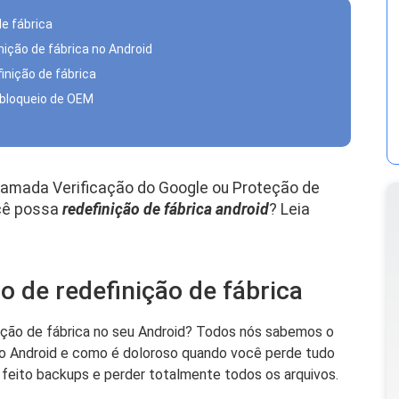
de fábrica
nição de fábrica no Android
inição de fábrica
esbloqueio de OEM
hamada Verificação do Google ou Proteção de
ocê possa
redefinição de fábrica android
? Leia
o de redefinição de fábrica
ição de fábrica no seu Android? Todos nós sabemos o
 no Android e como é doloroso quando você perde tudo
r feito backups e perder totalmente todos os arquivos.