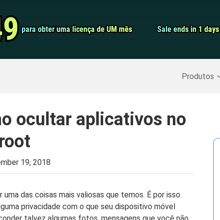
Conversor de 
49
49
para obter uma licença de UM mês
para obter uma licença de UM mês
Sale ends in 1 days
Sale ends in 1 days
Screen Record
Recuperar Dados Excluídos
>>
Backup do iPhone
>>
Produtos
 ocultar aplicativos no
root
mber 19, 2018
 uma das coisas mais valiosas que temos. É por isso
alguma privacidade com o que seu dispositivo móvel
conder talvez algumas fotos, mensagens que você não