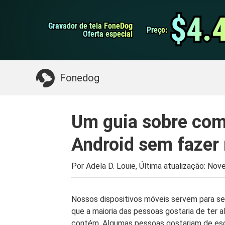
do Android
Transferência do WhatsApp
$4.
$4.
Gravador de tela FoneDog
Gravador de tela FoneDog
iPhone Cleaner
Preço:
Preço:
Oferta especial
Oferta especial
Algo que você pode precisar:
Limpe o Mac
>>
Fonedog
Um guia sobre como
Android sem fazer 
Por Adela D. Louie, Última atualização:
Nove
Nossos dispositivos móveis servem para ser
que a maioria das pessoas gostaria de ter 
contém. Algumas pessoas gostariam de es