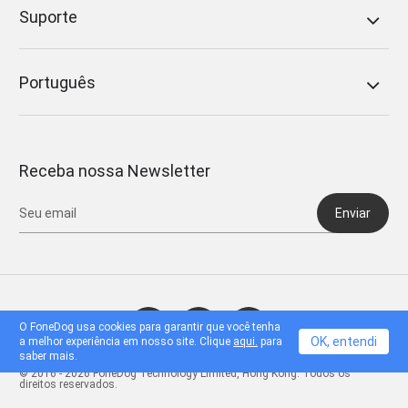
Suporte
Português
Receba nossa Newsletter
Enviar
O FoneDog usa cookies para garantir que você tenha
OK, entendi
a melhor experiência em nosso site. Clique
aqui.
para
saber mais.
© 2016 - 2026 FoneDog Technology Limited, Hong Kong. Todos os
direitos reservados.