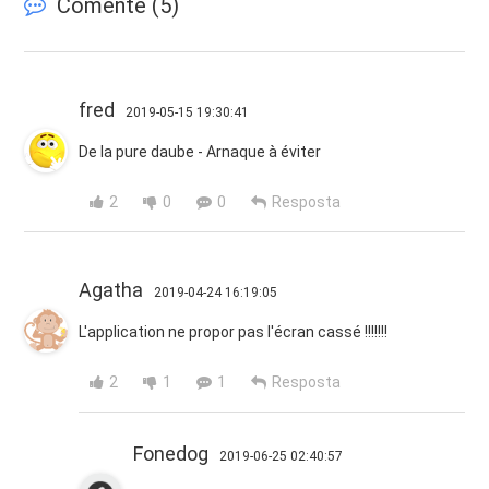
Comente (
5
)
fred
2019-05-15 19:30:41
De la pure daube - Arnaque à éviter
2
0
0
Resposta
Agatha
2019-04-24 16:19:05
L'application ne propor pas l'écran cassé !!!!!!!
2
1
1
Resposta
Fonedog
2019-06-25 02:40:57