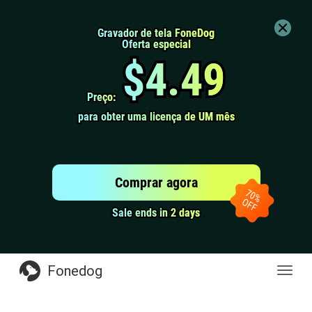
Gravador de tela FoneDog
Gravador de tela FoneDog
Oferta especial
Oferta especial
$4.49
$4.49
Preço:
Preço:
para obter uma licença de UM mês
para obter uma licença de UM mês
Comprar agora
Sale ends in 2 days
Sale ends in 2 days
Fonedog
naveg
de
altern