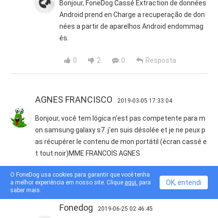
Bonjour, FoneDog Cassé Extraction de données
Android prend en Charge a recuperação de don
nées a partir de aparelhos Android endommag
és.
0
2
0
Resposta
AGNES FRANCISCO
2019-03-05 17:33:04
Bonjour, você tem lógica n'est pas competente para m
on samsung galaxy s7. j'en suis désolée et je ne peux p
as récupérer le contenu de mon portátil (écran cassé e
t tout noir)MME FRANCOIS AGNES
O FoneDog usa cookies para garantir que você tenha
3
0
1
Resposta
OK, entendi
a melhor experiência em nosso site. Clique
aqui.
para
saber mais.
Fonedog
2019-06-25 02:46:45