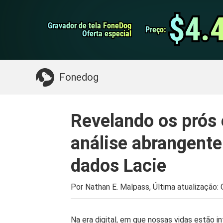
do Android
Transferência do WhatsApp
$4.
$4.
Gravador de tela FoneDog
Gravador de tela FoneDog
iPhone Cleaner
Preço:
Preço:
Oferta especial
Oferta especial
Algo que você pode precisar:
Limpe o Mac
>>
Fonedog
Revelando os prós 
análise abrangente
dados Lacie
Por Nathan E. Malpass, Última atualização:
Na era digital, em que nossas vidas estão 