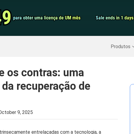
Conversor de 
49
49
para obter uma licença de UM mês
para obter uma licença de UM mês
Sale ends in 1 days
Sale ends in 1 days
Screen Record
Recuperar Dados Excluídos
>>
Backup do iPhone
>>
Produtos
e os contras: uma
 da recuperação de
October 9, 2025
intrinsecamente entrelaçadas com a tecnologia, a