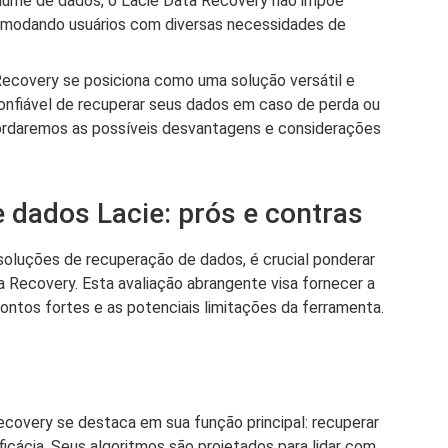
olume de dados, o Lacie Data Recovery não impõe
comodando usuários com diversas necessidades de
Recovery se posiciona como uma solução versátil e
onfiável de recuperar seus dados em caso de perda ou
bordaremos as possíveis desvantagens e considerações
 dados Lacie: prós e contras
oluções de recuperação de dados, é crucial ponderar
 Recovery. Esta avaliação abrangente visa fornecer a
ntos fortes e as potenciais limitações da ferramenta.
covery se destaca em sua função principal: recuperar
icácia. Seus algoritmos são projetados para lidar com