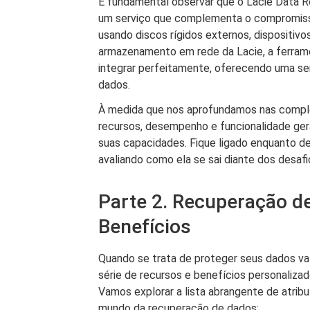
É fundamental observar que o Lacie Data 
um serviço que complementa o compromiss
usando discos rígidos externos, dispositi
armazenamento em rede da Lacie, a ferrame
integrar perfeitamente, oferecendo uma s
dados.
À medida que nos aprofundamos nas comple
recursos, desempenho e funcionalidade ger
suas capacidades. Fique ligado enquanto 
avaliando como ela se sai diante dos desafi
Parte 2. Recuperação d
Benefícios
Quando se trata de proteger seus dados va
série de recursos e benefícios personaliza
Vamos explorar a lista abrangente de atrib
mundo da recuperação de dados: