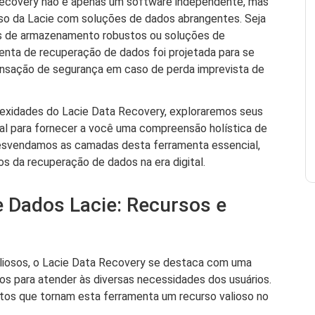
Recovery não é apenas um software independente, mas
o da Lacie com soluções de dados abrangentes. Seja
vos de armazenamento robustos ou soluções de
nta de recuperação de dados foi projetada para se
ensação de segurança em caso de perda imprevista de
xidades do Lacie Data Recovery, exploraremos seus
al para fornecer a você uma compreensão holística de
desvendamos as camadas desta ferramenta essencial,
os da recuperação de dados na era digital.
e Dados Lacie: Recursos e
liosos, o Lacie Data Recovery se destaca com uma
dos para atender às diversas necessidades dos usuários.
utos que tornam esta ferramenta um recurso valioso no