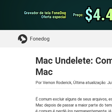
do Android
Transferência do WhatsApp
$4.
$4.
Gravador de tela FoneDog
Gravador de tela FoneDog
iPhone Cleaner
Preço:
Preço:
Oferta especial
Oferta especial
Algo que você pode precisar:
Limpe o Mac
>>
Fonedog
Mac Undelete: Com
Mac
Por Vernon Roderick, Última atualização:
Ju
É comum excluir alguns de seus arquivos,
Mac depois de passar a maior parte do te
é comum é perdê-los permanentemente, já 