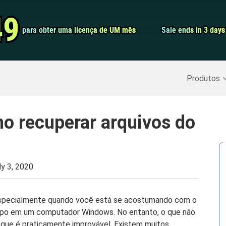
Conversor de 
49
49
para obter uma licença de UM mês
para obter uma licença de UM mês
Sale ends in 3 days
Sale ends in 3 days
Screen Record
Recuperar Dados Excluídos
>>
Backup do iPhone
>>
Produtos
o recuperar arquivos do
ly 3, 2020
 especialmente quando você está se acostumando com o
mpo em um computador Windows. No entanto, o que não
que é praticamente improvável. Existem muitos