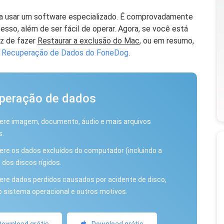
ria usar um software especializado. É comprovadamente
sso, além de ser fácil de operar. Agora, se você está
az de fazer
Restaurar a exclusão do Mac
, ou em resumo,
o
Recuperação de Dados do FoneDog
.
peração de dados
ere imagem, documento, áudio e mais arquivos
s.
re os dados excluídos do computador (incluindo a
e dos discos rígidos.
re dados perdidos causados ​​por acidente de disco,
o sistema operacional e outros motivos.