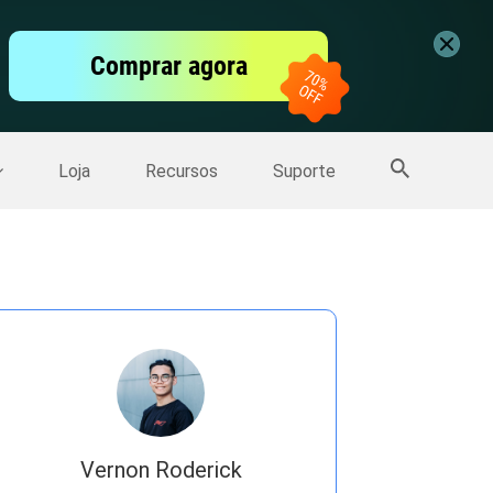
vídeo
Comprar agora
er
Mais Produtos
Loja
Recursos
Suporte
Vernon Roderick