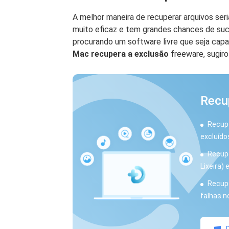
A melhor maneira de recuperar arquivos se
muito eficaz e tem grandes chances de suce
procurando um software livre que seja cap
Mac recupera a exclusão
freeware, sugir
Recu
Recup
excluído
Recupe
Lixeira) 
Recupe
falhas n