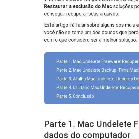
Restaurar a exclusão do Mac
soluções po
conseguir recuperar seus arquivos.
Este artigo irá falar sobre alguns dos mais 
você não se torne um dos poucos que per
com o que considero ser a melhor solução.
Parte 1. Mac Undelete Freeware: Recupe
Parte 2. Mac Undelete Backup: Time Mac
Parte 3. Atalho Mac Undelete: Recurso De
Parte 4. Utilitário Mac Undelete: Recupera
Parte 5. Conclusão
Parte 1. Mac Undelete 
dados do computador