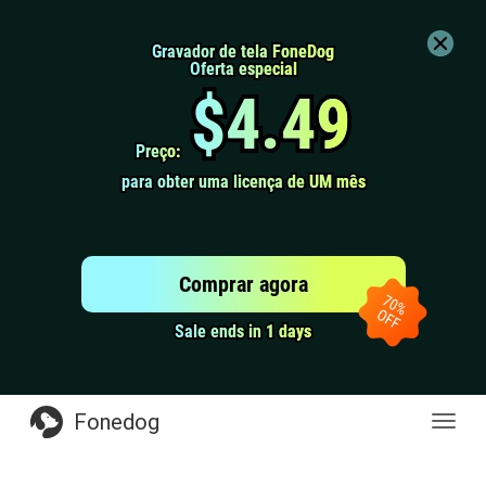
Gravador de tela FoneDog
Gravador de tela FoneDog
Oferta especial
Oferta especial
$4.49
$4.49
Preço:
Preço:
para obter uma licença de UM mês
para obter uma licença de UM mês
Comprar agora
Sale ends in 1 days
Sale ends in 1 days
Fonedog
naveg
de
altern