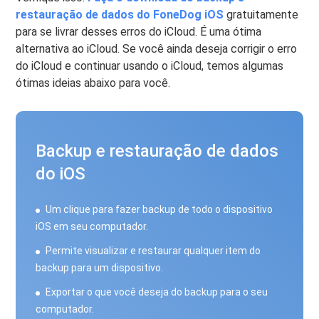
restauração de dados do FoneDog iOS
gratuitamente
para se livrar desses erros do iCloud. É uma ótima
alternativa ao iCloud. Se você ainda deseja corrigir o erro
do iCloud e continuar usando o iCloud, temos algumas
ótimas ideias abaixo para você.
Backup e restauração de dados
do iOS
Um clique para fazer backup de todo o dispositivo
iOS em seu computador.
Permite visualizar e restaurar qualquer item do
backup para um dispositivo.
Exportar o que você deseja do backup para o seu
computador.