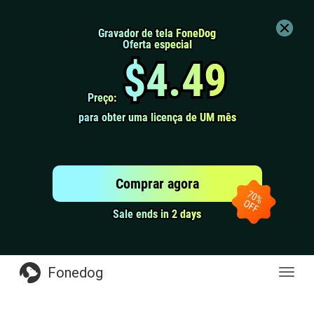
Gravador de tela FoneDog
Gravador de tela FoneDog
Oferta especial
Oferta especial
$4.49
$4.49
Preço:
Preço:
para obter uma licença de UM mês
para obter uma licença de UM mês
Comprar agora
Sale ends in 2 days
Sale ends in 2 days
Fonedog
naveg
de
altern