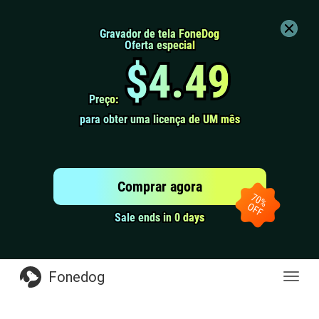
Gravador de tela FoneDog
Gravador de tela FoneDog
Oferta especial
Oferta especial
$4.49
$4.49
Preço:
Preço:
para obter uma licença de UM mês
para obter uma licença de UM mês
Comprar agora
Sale ends in 0 days
Sale ends in 0 days
Fonedog
naveg
de
altern