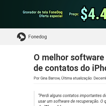
do Android
Transferência do WhatsApp
$4.
$4.
Gravador de tela FoneDog
Gravador de tela FoneDog
iPhone Cleaner
Preço:
Preço:
Oferta especial
Oferta especial
Algo que você pode precisar:
Limpe o Mac
>>
Fonedog
O melhor software 
de contatos do iP
Por Gina Barrow, Última atualização:
Decemb
“Perdi alguns contatos importantes 
usar um software de recuperação. O 