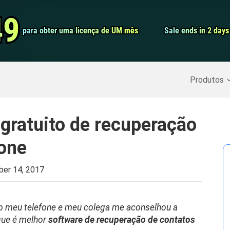
Conversor de 
49
49
para obter uma licença de UM mês
para obter uma licença de UM mês
Sale ends in 2 days
Sale ends in 2 days
Screen Record
Recuperar Dados Excluídos
>>
Backup do iPhone
>>
Produtos
gratuito de recuperação
hone
er 14, 2017
do meu telefone e meu colega me aconselhou a
que é melhor
software de recuperação de contatos