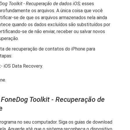
Dog Toolkit - Recuperação de dados iOS;
esses
rofundamente os arquivos. A única coisa que você
tificar-se de que os arquivos armazenados nela ainda
ontece quando os dados excluídos são substituídos por
rtificando-se de não enviar, receber ou salvar novos
uperação.
uita de recuperação de contatos do iPhone para
etapas:
it- iOS Data Recovery.
ne.
e
FoneDog Toolkit - Recuperação de
e
 programa no seu computador. Siga os guias de download
tela. Aguarde até que o sistema reconheça o dispositivo