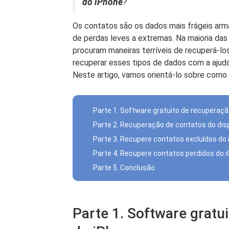
do iPhone
? "
Os contatos são os dados mais frágeis a
de perdas leves a extremas. Na maioria das
procuram maneiras terríveis de recuperá-lo
recuperar esses tipos de dados com a ajud
Neste artigo, vamos orientá-lo sobre como
Parte 1. Software gratuito de recuperaç
Parte 2. Recuperação de contatos do disp
Parte 3. Recupere contatos excluídos do
Parte 4. Recupere contatos perdidos do i
Parte 5. Conclusão
Parte 1. Software gratu