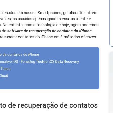
rmazenados em nossos Smartphones; geralmente sofrem
 vezes, os usuários apenas ignoram esse incidente e
s. No entanto, com a tecnologia de hoje, agora podemos
a de
software de recuperação de contatos do iPhone
.
 recuperar contatos do iPhone em 3 métodos eficazes.
ão de contatos do iPhone
ositivo iOS - FoneDog Toolkit- iOS Data Recovery
 iTunes
Cloud
ito de recuperação de contatos