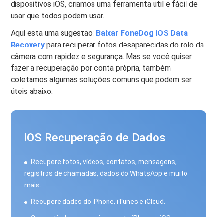
dispositivos iOS, criamos uma ferramenta útil e fácil de
usar que todos podem usar.
Aqui esta uma sugestao:
Baixar FoneDog iOS Data
Recovery
para recuperar fotos desaparecidas do rolo da
câmera com rapidez e segurança. Mas se você quiser
fazer a recuperação por conta própria, também
coletamos algumas soluções comuns que podem ser
úteis abaixo.
iOS Recuperação de Dados
Recupere fotos, vídeos, contatos, mensagens,
registros de chamadas, dados do WhatsApp e muito
mais.
Recupere dados do iPhone, iTunes e iCloud.