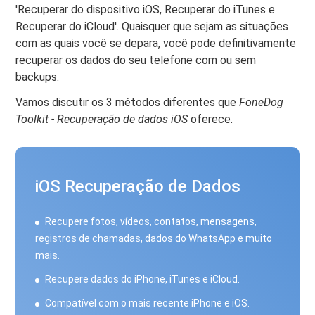
'Recuperar do dispositivo iOS, Recuperar do iTunes e
Recuperar do iCloud'. Quaisquer que sejam as situações
com as quais você se depara, você pode definitivamente
recuperar os dados do seu telefone com ou sem
backups.
Vamos discutir os 3 métodos diferentes que
FoneDog
Toolkit - Recuperação de dados iOS
oferece.
iOS Recuperação de Dados
Recupere fotos, vídeos, contatos, mensagens,
registros de chamadas, dados do WhatsApp e muito
mais.
Recupere dados do iPhone, iTunes e iCloud.
Compatível com o mais recente iPhone e iOS.