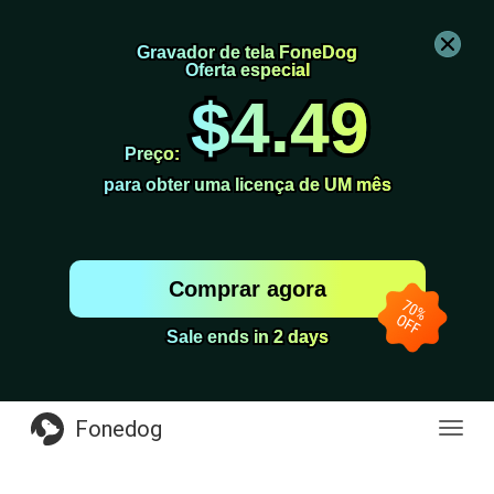
Gravador de tela FoneDog
Gravador de tela FoneDog
Oferta especial
Oferta especial
$4.49
$4.49
Preço:
Preço:
para obter uma licença de UM mês
para obter uma licença de UM mês
Comprar agora
Sale ends in 2 days
Sale ends in 2 days
Fonedog
naveg
de
altern