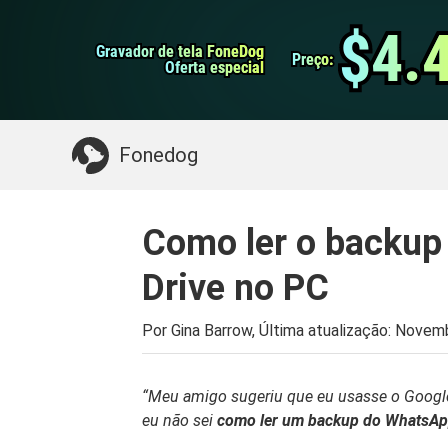
do Android
Transferência do WhatsApp
$4.
$4.
Gravador de tela FoneDog
Gravador de tela FoneDog
iPhone Cleaner
Preço:
Preço:
Oferta especial
Oferta especial
Algo que você pode precisar:
Limpe o Mac
>>
Fonedog
Como ler o backup
Drive no PC
Por Gina Barrow, Última atualização:
Novemb
“Meu amigo sugeriu que eu usasse o Googl
eu não sei
como ler um backup do WhatsAp