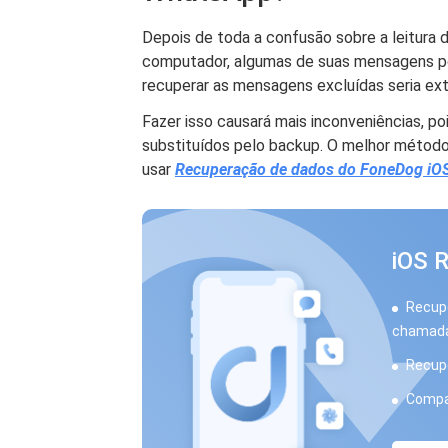
Depois de toda a confusão sobre a leitur
computador, algumas de suas mensagens po
recuperar as mensagens excluídas seria ext
Fazer isso causará mais inconveniências, 
substituídos pelo backup. O melhor métod
usar
Recuperação de dados do FoneDog iO
iOS 
Recupe
chamada
Recupe
Compat