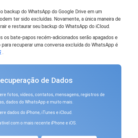
a do backup do WhatsApp do Google Drive em um
dem ter sido excluídas. Novamente, a única maneira de
rair e restaurar seu backup do WhatsApp do iCloud.
pois os bate-papos recém-adicionados serão apagados e
o para recuperar uma conversa excluída do WhatsApp é
S
.
Recuperação de Dados
re fotos, vídeos, contatos, mensagens, registros de
s, dados do WhatsApp e muito mais.
re dados do iPhone, iTunes e iCloud.
ível com o mais recente iPhone e iOS.