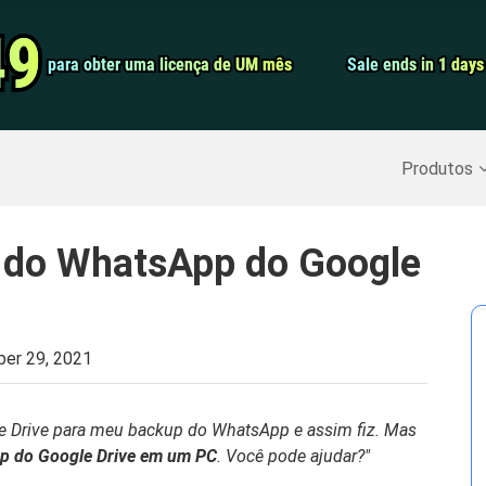
Conversor de 
49
49
para obter uma licença de UM mês
para obter uma licença de UM mês
Sale ends in 1 days
Sale ends in 1 days
Screen Record
Recuperar Dados Excluídos
>>
Backup do iPhone
>>
Produtos
 do WhatsApp do Google
er 29, 2021
e Drive para meu backup do WhatsApp e assim fiz. Mas
p do Google Drive em um PC
. Você pode ajudar?"