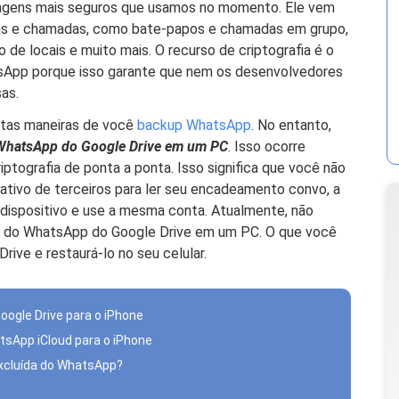
agens mais seguros que usamos no momento. Ele vem
ens e chamadas, como bate-papos e chamadas em grupo,
 de locais e muito mais. O recurso de criptografia é o
tsApp porque isso garante que nem os desenvolvedores
as.
itas maneiras de você
backup WhatsApp
. No entanto,
WhatsApp do Google Drive em um PC
. Isso ocorre
ptografia de ponta a ponta. Isso significa que você não
ativo de terceiros para ler seu encadeamento convo, a
dispositivo e use a mesma conta. Atualmente, não
up do WhatsApp do Google Drive em um PC. O que você
rive e restaurá-lo no seu celular.
oogle Drive para o iPhone
tsApp iCloud para o iPhone
xcluída do WhatsApp?