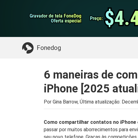
do Android
Transferência do WhatsApp
$4.
$4.
Gravador de tela FoneDog
Gravador de tela FoneDog
iPhone Cleaner
Preço:
Preço:
Oferta especial
Oferta especial
Algo que você pode precisar:
Limpe o Mac
>>
Fonedog
6 maneiras de comp
iPhone [2025 atual
Por Gina Barrow, Última atualização:
Decemb
Como compartilhar contatos no iPhone
passar por muitos aborrecimentos para env
seu novo telefone. Graças às competições 