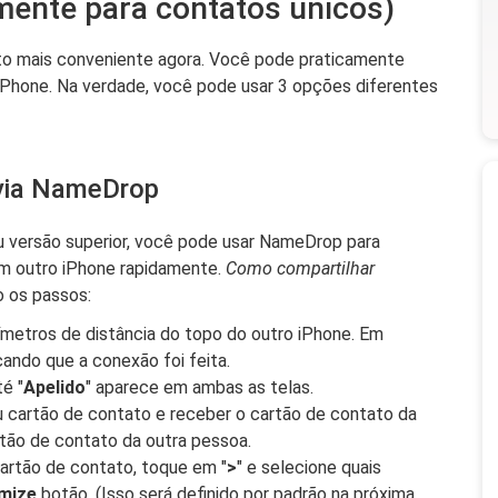
mente para contatos únicos)
to mais conveniente agora. Você pode praticamente
 iPhone. Na verdade, você pode usar 3 opções diferentes
 via NameDrop
u versão superior, você pode usar NameDrop para
om outro iPhone rapidamente.
Como compartilhar
o os passos:
metros de distância do topo do outro iPhone. Em
icando que a conexão foi feita.
é "
Apelido
" aparece em ambas as telas.
u cartão de contato e receber o cartão de contato da
tão de contato da outra pessoa.
artão de contato, toque em "
>
" e selecione quais
mize
botão. (Isso será definido por padrão na próxima