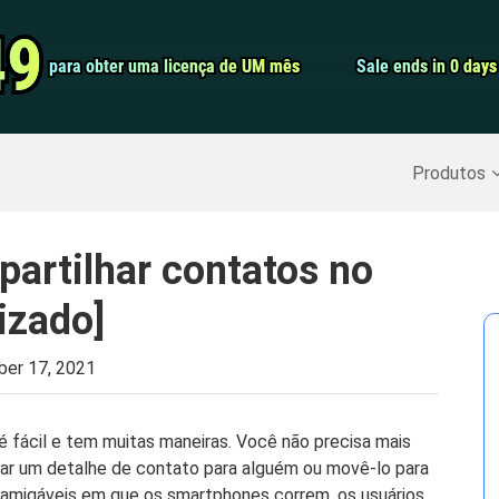
Conversor de 
49
49
para obter uma licença de UM mês
para obter uma licença de UM mês
Sale ends in 0 days
Sale ends in 0 days
Screen Record
Recuperar Dados Excluídos
>>
Backup do iPhone
>>
Produtos
artilhar contatos no
izado]
er 17, 2021
é fácil e tem muitas maneiras. Você não precisa mais
iar um detalhe de contato para alguém ou movê-lo para
amigáveis ​​em que os smartphones correm, os usuários