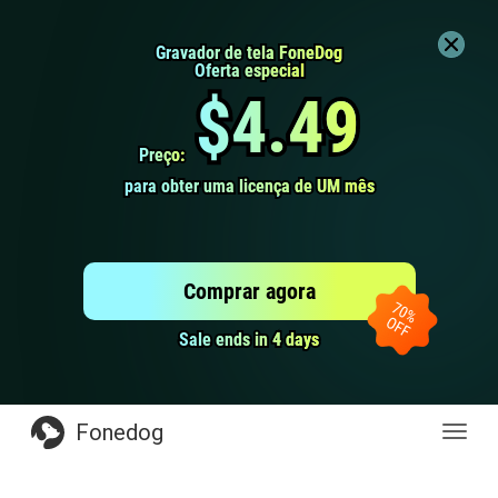
Gravador de tela FoneDog
Gravador de tela FoneDog
Oferta especial
Oferta especial
$4.49
$4.49
Preço:
Preço:
para obter uma licença de UM mês
para obter uma licença de UM mês
Comprar agora
Sale ends in 4 days
Sale ends in 4 days
Fonedog
naveg
de
altern