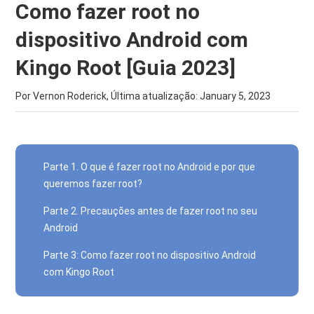
Como fazer root no
dispositivo Android com
Kingo Root [Guia 2023]
Por Vernon Roderick, Última atualização:
January 5, 2023
Parte 1. O que é fazer root no Android e por que
queremos fazer root?
Parte 2. Precauções antes de fazer root no seu
Android
Parte 3: Como fazer root no dispositivo Android
com Kingo Root