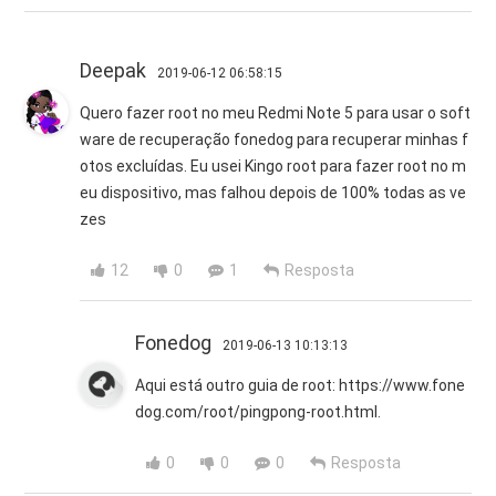
Deepak
2019-06-12 06:58:15
Quero fazer root no meu Redmi Note 5 para usar o soft
ware de recuperação fonedog para recuperar minhas f
otos excluídas. Eu usei Kingo root para fazer root no m
eu dispositivo, mas falhou depois de 100% todas as ve
zes
12
0
1
Resposta
Fonedog
2019-06-13 10:13:13
Aqui está outro guia de root: https://www.fone
dog.com/root/pingpong-root.html.
0
0
0
Resposta