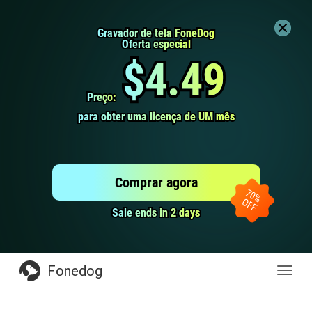
Gravador de tela FoneDog
Gravador de tela FoneDog
Oferta especial
Oferta especial
$4.49
$4.49
Preço:
Preço:
para obter uma licença de UM mês
para obter uma licença de UM mês
Comprar agora
Sale ends in 2 days
Sale ends in 2 days
Fonedog
naveg
de
altern