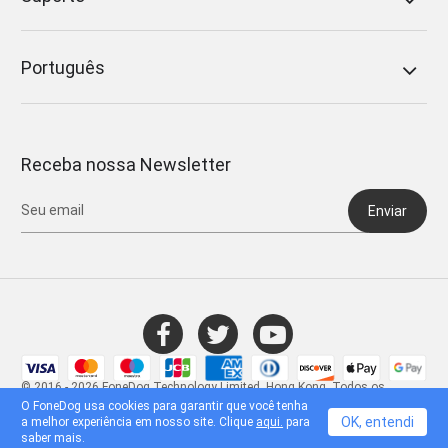
Português
Receba nossa Newsletter
Enviar
© 2016 - 2026 FoneDog Technology Limited, Hong Kong. Todos os
direitos reservados.
O FoneDog usa cookies para garantir que você tenha
OK, entendi
a melhor experiência em nosso site. Clique
aqui.
para
saber mais.