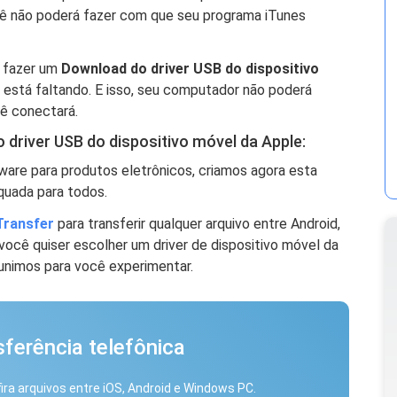
cê não poderá fazer com que seu programa iTunes
á fazer um
Download do driver USB do dispositivo
está faltando. E isso, seu computador não poderá
ê conectará.
driver USB do dispositivo móvel da Apple:
re para produtos eletrônicos, criamos agora esta
quada para todos.
Transfer
para transferir qualquer arquivo entre Android,
ocê quiser escolher um driver de dispositivo móvel da
unimos para você experimentar.
ferência telefônica
ira arquivos entre iOS, Android e Windows PC.