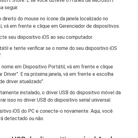
osoft Store. E se você obteve o iTunes da Microsoft
a seguir.
 direito do mouse no ícone da janela localizado no
daí, vá em frente e clique em Gerenciador de dispositivos.
cte seu dispositivo iOS ao seu computador.
átil e tente verificar se o nome do seu dispositivo iOS
.
nome em Dispositivo Portátil, vá em frente e clique
r Driver”. E na próxima janela, vá em frente e escolha
 driver atualizado”.
etamente instalado, o driver USB do dispositivo móvel da
r isso no driver USB do dispositivo serial universal.
sitivo iOS do PC e conecte-o novamente. Aqui, você
erá detectado ou não.