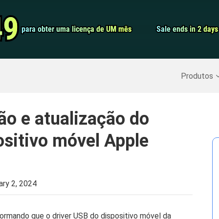
Conversor de 
49
49
para obter uma licença de UM mês
para obter uma licença de UM mês
Sale ends in 2 days
Sale ends in 2 days
Screen Record
Recuperar Dados Excluídos
>>
Backup do iPhone
>>
Produtos
ão e atualização do
ositivo móvel Apple
ary 2, 2024
rmando que o driver USB do dispositivo móvel da