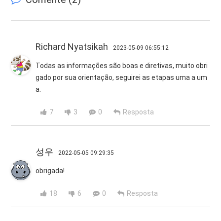
Richard Nyatsikah
2023-05-09 06:55:12
Todas as informações são boas e diretivas, muito obri
gado por sua orientação, seguirei as etapas uma a um
a.
7
3
0
Resposta
성우
2022-05-05 09:29:35
obrigada!
18
6
0
Resposta