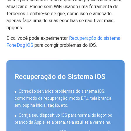
atualizar o iPhone sem WiFi usando uma ferramenta de
terceiros. Lembre-se de que, como isso é arriscado,
apenas faça uma de suas escolhas se não tiver mais
opções.
Dica: você pode experimentar
Recuperação do sistema
FoneDog iOS
para corrigir problemas do iOS.
Recuperação do Sistema iOS
Correção de vários problemas do sistema iOS,
como modo de recuperação, modo DFU, tela branca
em loop na inicialização, etc.
Corrija seu dispositivo iOS para normal do logotipo
branco da Apple, tela preta, tela azul, tela vermelha.