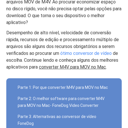
arquivos MOV de M4V. Ao procurar economizar espaço
no disco rígido, você não precisa optar pelas opções para
download. O que torna o seu dispositivo o melhor
aplicativo?
Desempenho de alto nível, velocidade de conversão
rápida, recursos de edição e processamento múltiplo de
arquivos são alguns dos recursos obrigatórios a serem
verificados ao procurar um
ótimo conversor de vídeo
de
escolha. Continue lendo e conheça alguns dos melhores
aplicativos para
converter M4V para MOV no Mac
.
Parte 1: Por que converter M4V para MOV no Mac
Parte 2: O melhor software para converter M4V
para MOV no Mac- FoneDog Video Converter
Parte 3: Alternativas ao conversor de vídeo
FoneDog