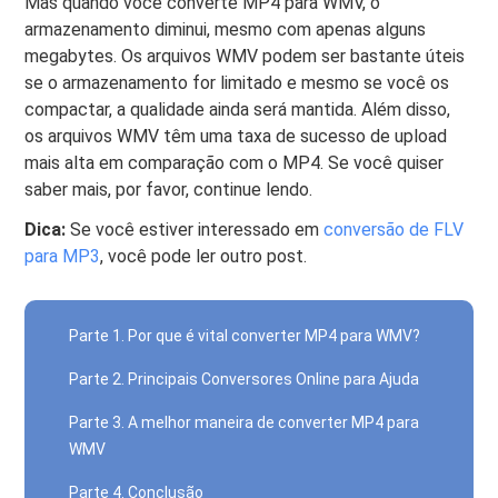
Mas quando você converte MP4 para WMV, o
armazenamento diminui, mesmo com apenas alguns
megabytes. Os arquivos WMV podem ser bastante úteis
se o armazenamento for limitado e mesmo se você os
compactar, a qualidade ainda será mantida. Além disso,
os arquivos WMV têm uma taxa de sucesso de upload
mais alta em comparação com o MP4. Se você quiser
saber mais, por favor, continue lendo.
Dica:
Se você estiver interessado em
conversão de FLV
para MP3
, você pode ler outro post.
Parte 1. Por que é vital converter MP4 para WMV?
Parte 2. Principais Conversores Online para Ajuda
Parte 3. A melhor maneira de converter MP4 para
WMV
Parte 4. Conclusão