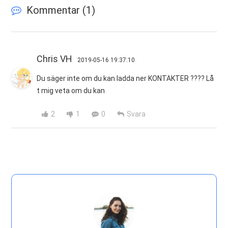
Kommentar (
1
)
Chris VH
2019-05-16 19:37:10
Du säger inte om du kan ladda ner KONTAKTER ???? Lå
t mig veta om du kan
2
1
0
Svara